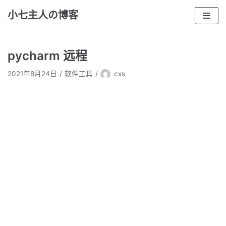
跳
小七主人の博客
至
正
文
pycharm 远程
2021年8月24日
软件工具
cxs