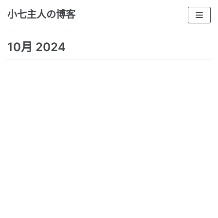
跳
小七主人の博客
至
正
10月 2024
文