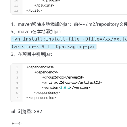
        </plugin> 
    </plugins>
</build>
4、maven移除本地添加的jar：前往~/.m2/repository文
5、maven在本地添加jar:
mvn install:install-file -Dfile=/xx/xx.j
Dversion=3.9.1 -Dpackaging=jar
6、在项目中引用jar：
<dependencies> 
    <dependency> 
        <groupId>xx</groupId> 
        <artifactId>xx-xx</artifactId> 
        <version>
3.9
.1
</version> 
    </dependency>
</dependencies>
浏览量:
382
上一个