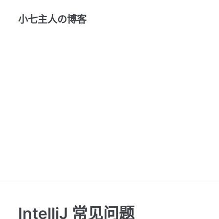
跳
小七主人の博客
至
正
文
IntelliJ 常见问题