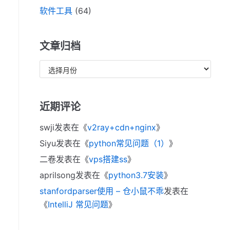
软件工具
(64)
文章归档
近期评论
swji
发表在《
v2ray+cdn+nginx
》
Siyu
发表在《
python常见问题（1）
》
二卷
发表在《
vps搭建ss
》
aprilsong
发表在《
python3.7安装
》
stanfordparser使用 – 仓小鼠不乖
发表在
《
IntelliJ 常见问题
》