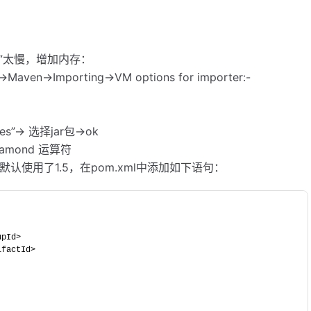
 list”太慢，增加内存：
->Maven->Importing->VM options for importer:-
ries”-> 选择jar包->ok
 diamond 运算符
符)：默认使用了1.5，在pom.xml中添加如下语句：
oupId> 
rtifactId> 