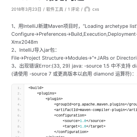
2018年3月23日
软件工具
1 评论
cxs
1、用IntelliJ新建Maven项目时，“Loading archetype
Configure->Preferences->Build,Execution,Deployment
Xmx2048m
2、IntelliJ导入jar包：
File->Project Structure->Modules->”+JARs or Directo
3、出现错误Error:(33, 29) java: -source 1.5 中不支持
(请使用 -source 7 或更高版本以启用 diamond 运算
<build> 
    <plugins> 
        <plugin> 
            <groupId>org.apache.maven.plugins</gr
            <artifactId>maven-compiler-plugin</a
            <configuration> 
                <source>
1.8
</source> 
                <target>
1.8
</target> 
            </configuration> 