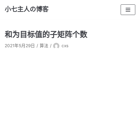
跳
小七主人の博客
至
正
文
和为目标值的子矩阵个数
2021年5月29日
算法
cxs