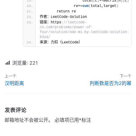
                    total
[
c
]
+=matrix
[
n
]
[
c
]
                re+=
sum
(
total,target
)
        return re
作者：LeetCode-Solution
链接：https
://leetcode-
cn.com/problems/power-of-
four/solution/4de-mi-by-leetcode-solution-
b3ya/
来源：力扣（LeetCode）
浏览量:
221
上一个
下一个
汉明距离
判断数是否为2的幂
发表评论
邮箱地址不会被公开。
必填项已用
*
标注