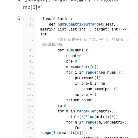
mp[0]=1
class Solution:
    def 
numSubmatrixSumTarget
(
self, 
matrix: List
[
List
[
int
]
]
, target: int
)
 -> 
int:
#求list的子list个数，子list的和=k，利
用前缀和求解
        def 
sum
(
nums,k
)
:
            count=
0
            pre=
0
            mp=
Counter
(
[
0
]
)
            for i in 
range
(
len
(
nums
)
)
:
                pre+=nums
[
i
]
                if pre-k in mp:
                    count+=mp
[
pre-k
]
                mp
[
pre
]
+=
1
            return count
        re=
0
        for m in 
range
(
len
(
matrix
)
)
:
            total=
[
0
]
*
len
(
matrix
[
0
]
)
            for n in 
range
(
m,
len
(
matrix
)
)
:
                for c in 
range
(
len
(
matrix
[
0
]
)
)
: