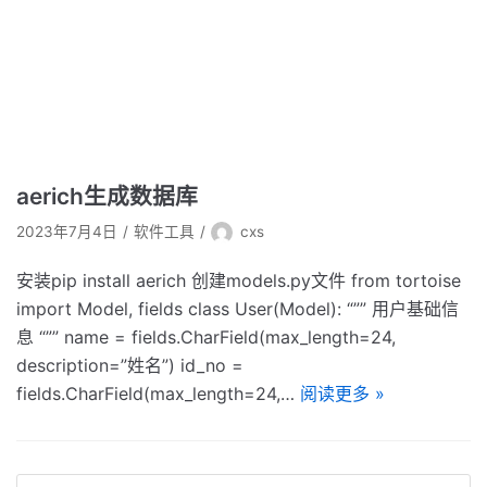
aerich生成数据库
2023年7月4日
软件工具
cxs
安装pip install aerich 创建models.py文件 from tortoise
import Model, fields class User(Model): “”” 用户基础信
息 “”” name = fields.CharField(max_length=24,
description=”姓名”) id_no =
fields.CharField(max_length=24,…
阅读更多 »