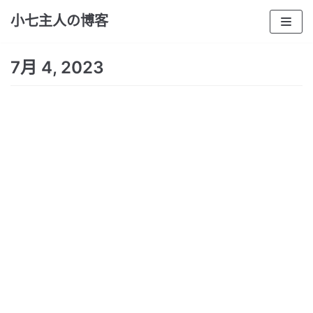
跳
小七主人の博客
至
正
7月 4, 2023
文